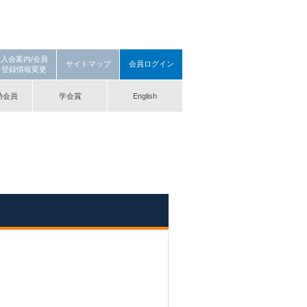
入会案内/会員
サイトマップ
会員ログイン
登録情報変更
助会員
学会賞
English