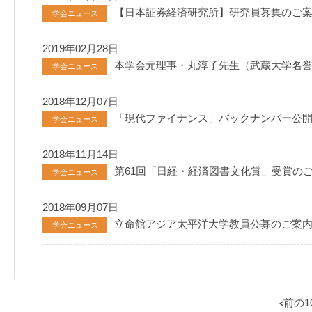
【日本証券経済研究所】研究員募集のご
学会ニュース
2019年02月28日
本学会元理事・丸淳子先生（武蔵大学名
学会ニュース
2018年12月07日
「現代ファイナンス」バックナンバー公
学会ニュース
2018年11月14日
第61回「日経・経済図書文化賞」受賞の
学会ニュース
2018年09月07日
立命館アジア太平洋大学教員公募のご案
学会ニュース
前の1