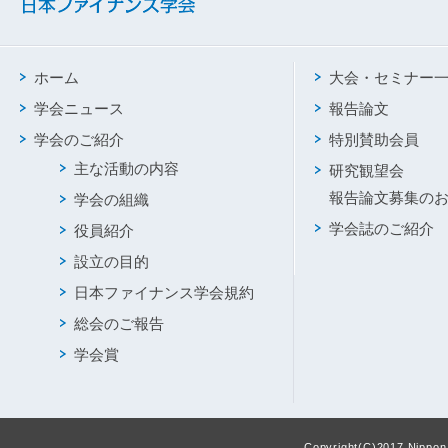
ホーム
大会・セミナー
学会ニュース
報告論文
学会のご紹介
特別賛助会員
主な活動の内容
研究観望会
報告論文募集の
学会の組織
学会誌のご紹介
役員紹介
設立の目的
日本ファイナンス学会規約
総会のご報告
学会賞
Copyright(C)2017 Nippon F