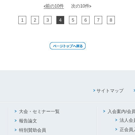
前の10件
次の10件
1
2
3
4
5
6
7
8
サイトマップ
大会・セミナー一覧
入会案内/会
法人会
報告論文
正会員
特別賛助会員