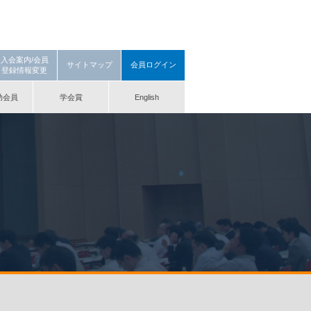
入会案内/会員
サイトマップ
会員ログイン
登録情報変更
助会員
学会賞
English