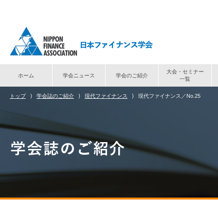
大会・セミナー
ホーム
学会ニュース
学会のご紹介
一覧
トップ
⟩
学会誌のご紹介
⟩
現代ファイナンス
⟩
現代ファイナンス／No.25