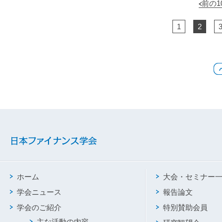
前の1
1
2
ホーム
大会・セミナー
学会ニュース
報告論文
学会のご紹介
特別賛助会員
主な活動の内容